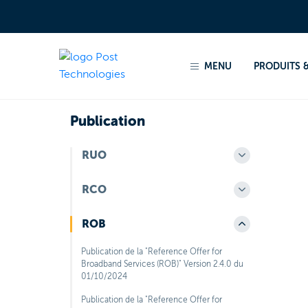
Accueil
Produits et services
Produits régulés
P
MENU
PRODUITS &
Retour aux rubriques
Publication
RUO
RCO
ROB
Publication de la "Reference Offer for
Broadband Services (ROB)" Version 2.4.0 du
01/10/2024
Publication de la "Reference Offer for